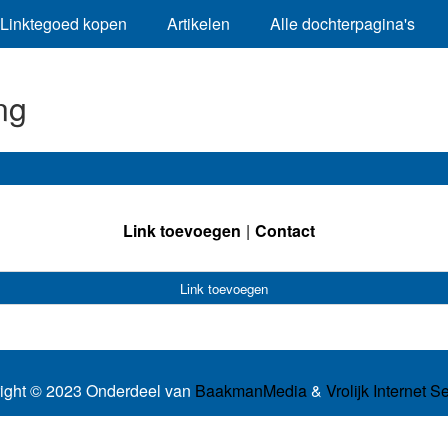
Linktegoed kopen
Artikelen
Alle dochterpagina's
ng
Link toevoegen
Contact
Link toevoegen
ight © 2023 Onderdeel van
BaakmanMedia
&
Vrolijk Internet S